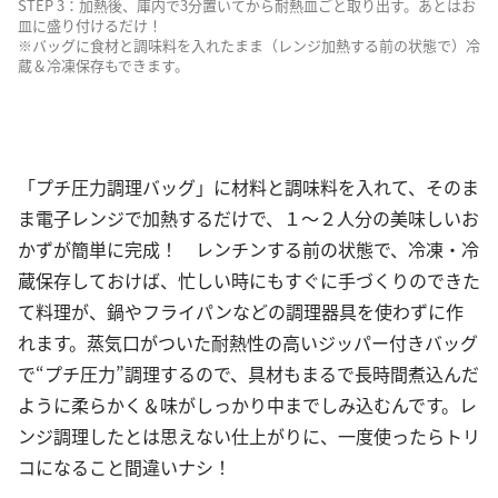
STEP 3：加熱後、庫内で3分置いてから耐熱皿ごと取り出す。あとはお
皿に盛り付けるだけ！
※バッグに食材と調味料を入れたまま（レンジ加熱する前の状態で）冷
蔵＆冷凍保存もできます。
「プチ圧力調理バッグ」に材料と調味料を入れて、そのま
ま電子レンジで加熱するだけで、１～２人分の美味しいお
かずが簡単に完成！ レンチンする前の状態で、冷凍・冷
蔵保存しておけば、忙しい時にもすぐに手づくりのできた
て料理が、鍋やフライパンなどの調理器具を使わずに作
れます。蒸気口がついた耐熱性の高いジッパー付きバッグ
で“プチ圧力”調理するので、具材もまるで長時間煮込んだ
ように柔らかく＆味がしっかり中までしみ込むんです。レ
ンジ調理したとは思えない仕上がりに、一度使ったらトリ
コになること間違いナシ！