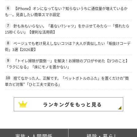
【iPhone】オンになってない？知らないうちに通信量が増えているか
6
も…。見直したい簡単スマホ設定
針も糸もいらない。「着ないTシャツ」をかぶせてみたら…「慣れたら
7
15秒くらい」【便利な活用術】
ベージュでも老け見えしないコツは？大人が真似したい「垢抜けコーデ
8
術」3選【2026夏】
「トイレ掃除が面倒…」を解決！お掃除のプロがやめた【3つのこと】
9
「ラクになる」「床にモノを置かない」
捨てなかった人、正解です。「ペットボトルのふた」を置くだけの"簡
10
単カビ対策"「ひと工夫で変わる」
ランキングをもっと見る
家族・人間関係
掃除・暮らし