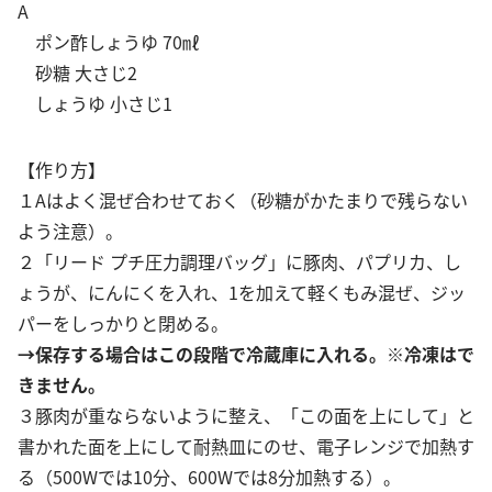
A
ポン酢しょうゆ 70㎖
砂糖 大さじ2
しょうゆ 小さじ1
【作り方】
１Aはよく混ぜ合わせておく（砂糖がかたまりで残らない
よう注意）。
２「リード プチ圧力調理バッグ」に豚肉、パプリカ、し
ょうが、にんにくを入れ、1を加えて軽くもみ混ぜ、ジッ
パーをしっかりと閉める。
→保存する場合はこの段階で冷蔵庫に入れる。※冷凍はで
きません。
３豚肉が重ならないように整え、「この面を上にして」と
書かれた面を上にして耐熱皿にのせ、電子レンジで加熱す
る（500Wでは10分、600Wでは8分加熱する）。