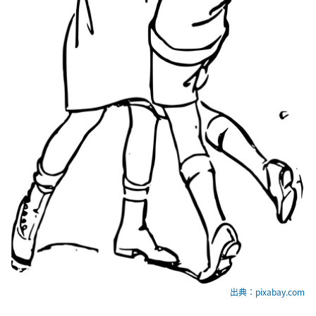
出典：pixabay.com