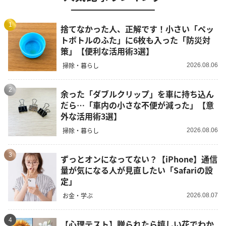
1
捨てなかった人、正解です！小さい「ペッ
トボトルのふた」に6枚も入った「防災対
策」【便利な活用術3選】
掃除・暮らし
2026.08.06
2
余った「ダブルクリップ」を車に持ち込ん
だら…「車内の小さな不便が減った」【意
外な活用術3選】
掃除・暮らし
2026.08.06
3
ずっとオンになってない？【iPhone】通信
量が気になる人が見直したい「Safariの設
定」
お金・学ぶ
2026.08.07
4
【心理テスト】贈られたら嬉しい花でわか