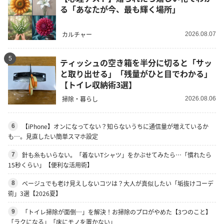
る「あなたが今、最も輝く場所」
カルチャー
2026.08.07
5
ティッシュの空き箱を半分に切ると「サッ
と取り出せる」「残量がひと目でわかる」
【トイレ収納術3選】
掃除・暮らし
2026.08.06
【iPhone】オンになってない？知らないうちに通信量が増えているか
6
も…。見直したい簡単スマホ設定
針も糸もいらない。「着ないTシャツ」をかぶせてみたら…「慣れたら
7
15秒くらい」【便利な活用術】
ベージュでも老け見えしないコツは？大人が真似したい「垢抜けコーデ
8
術」3選【2026夏】
「トイレ掃除が面倒…」を解決！お掃除のプロがやめた【3つのこと】
9
「ラクになる」「床にモノを置かない」