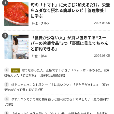
4
旬の「トマト」に大さじ2加えるだけ。栄養
をムダなく摂れる簡単レシピ｜管理栄養士
に学ぶ
料理・グルメ
2026.08.05
5
「食費が少ない人」が買い置きする“スー
パーの冷凍食品”3つ「豪華に見えてちゃん
と節約できる」
お金・学ぶ
2026.08.05
捨てなかった人、正解です！小さい「ペットボトルのふた」に6
6
new
枚も入った「防災対策」【便利な活用術3選】
桃をレモン水に入れると…「夫に言いたい」「見た目がきれい」【夏の
7
果物の知って得する知恵3選】
タオルハンカチの縦と横を縫うと便利になる！マネしたい【夏の便利ワ
8
ザ3選】
「チャック付き保存袋」と「タオル2枚」を組み合わせると…「快適だ
9