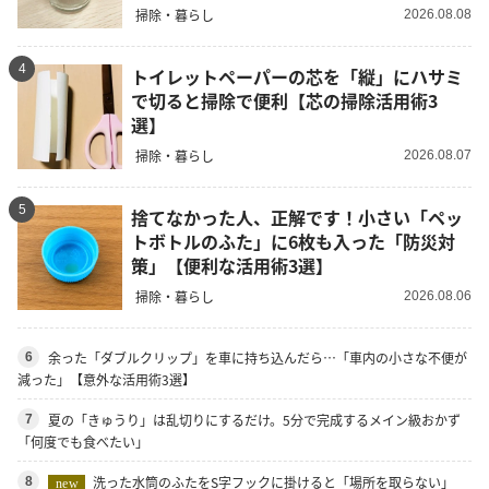
掃除・暮らし
2026.08.08
4
トイレットペーパーの芯を「縦」にハサミ
で切ると掃除で便利【芯の掃除活用術3
選】
掃除・暮らし
2026.08.07
5
捨てなかった人、正解です！小さい「ペッ
トボトルのふた」に6枚も入った「防災対
策」【便利な活用術3選】
掃除・暮らし
2026.08.06
余った「ダブルクリップ」を車に持ち込んだら…「車内の小さな不便が
6
減った」【意外な活用術3選】
夏の「きゅうり」は乱切りにするだけ。5分で完成するメイン級おかず
7
「何度でも食べたい」
洗った水筒のふたをS字フックに掛けると「場所を取らない」
8
new