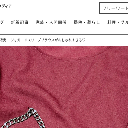
メディア
グ
新着記事
家族・人間関係
掃除・暮らし
料理・グ
確実！ ジャガードスリーブブラウスがおしゃれすぎる♡