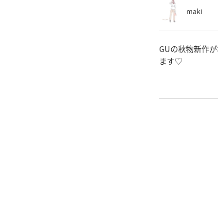
maki
GUの秋物新作
ます♡