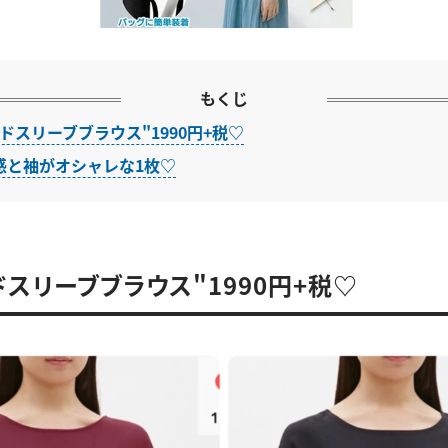
もくじ
ドスリーブブラウス"1990円+税♡
感と袖がオシャレな1枚♡
ドスリーブブラウス"1990円+税♡