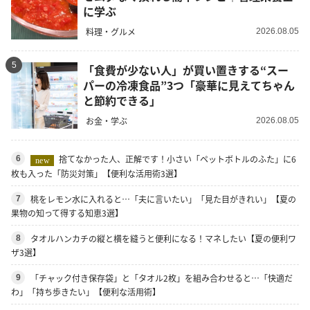
に学ぶ
料理・グルメ
2026.08.05
5
「食費が少ない人」が買い置きする“スー
パーの冷凍食品”3つ「豪華に見えてちゃん
と節約できる」
お金・学ぶ
2026.08.05
捨てなかった人、正解です！小さい「ペットボトルのふた」に6
6
new
枚も入った「防災対策」【便利な活用術3選】
桃をレモン水に入れると…「夫に言いたい」「見た目がきれい」【夏の
7
果物の知って得する知恵3選】
タオルハンカチの縦と横を縫うと便利になる！マネしたい【夏の便利ワ
8
ザ3選】
「チャック付き保存袋」と「タオル2枚」を組み合わせると…「快適だ
9
わ」「持ち歩きたい」【便利な活用術】