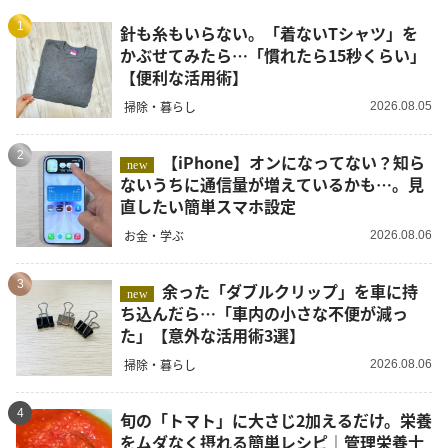
1
針も糸もいらない。「着ないTシャツ」を
かぶせてみたら…「慣れたら15秒くらい」
【便利な活用術】
掃除・暮らし
2026.08.05
2
【iPhone】オンになってない？知ら
new
ないうちに通信量が増えているかも…。見
直したい簡単スマホ設定
お金・学ぶ
2026.08.06
3
余った「ダブルクリップ」を車に持
new
ち込んだら…「車内の小さな不便が減っ
た」【意外な活用術3選】
掃除・暮らし
2026.08.06
4
旬の「トマト」に大さじ2加えるだけ。栄養
をムダなく摂れる簡単レシピ｜管理栄養士