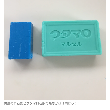
付属の青石鹸とウタマロ石鹸の高さがほぼ同じっ！！