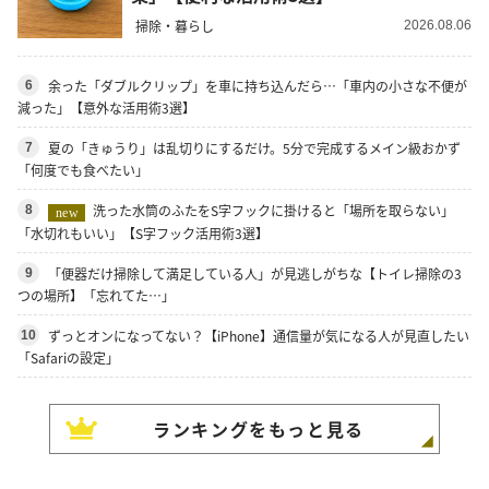
掃除・暮らし
2026.08.06
余った「ダブルクリップ」を車に持ち込んだら…「車内の小さな不便が
6
減った」【意外な活用術3選】
夏の「きゅうり」は乱切りにするだけ。5分で完成するメイン級おかず
7
「何度でも食べたい」
洗った水筒のふたをS字フックに掛けると「場所を取らない」
8
new
「水切れもいい」【S字フック活用術3選】
「便器だけ掃除して満足している人」が見逃しがちな【トイレ掃除の3
9
つの場所】「忘れてた…」
ずっとオンになってない？【iPhone】通信量が気になる人が見直したい
10
「Safariの設定」
ランキングをもっと見る