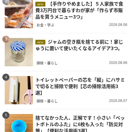
2
【手作りやめました】５人家族で食
new
費3万円台で暮らすわが家が「作らず市販
品を買うメニュー3つ」
お金・学ぶ
2026.08.08
3
ジャムの空き瓶を捨てる前に！家じ
new
ゅうに置いて使いたくなるアイデア3つ。
掃除・暮らし
2026.08.08
4
トイレットペーパーの芯を「縦」にハサミ
で切ると掃除で便利【芯の掃除活用術3
選】
掃除・暮らし
2026.08.07
5
捨てなかった人、正解です！小さい「ペッ
トボトルのふた」に6枚も入った「防災対
策」【便利な活用術3選】