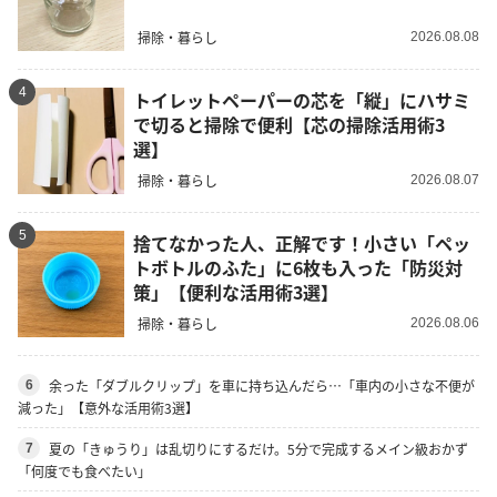
掃除・暮らし
2026.08.08
4
トイレットペーパーの芯を「縦」にハサミ
で切ると掃除で便利【芯の掃除活用術3
選】
掃除・暮らし
2026.08.07
5
捨てなかった人、正解です！小さい「ペッ
トボトルのふた」に6枚も入った「防災対
策」【便利な活用術3選】
掃除・暮らし
2026.08.06
余った「ダブルクリップ」を車に持ち込んだら…「車内の小さな不便が
6
減った」【意外な活用術3選】
夏の「きゅうり」は乱切りにするだけ。5分で完成するメイン級おかず
7
「何度でも食べたい」