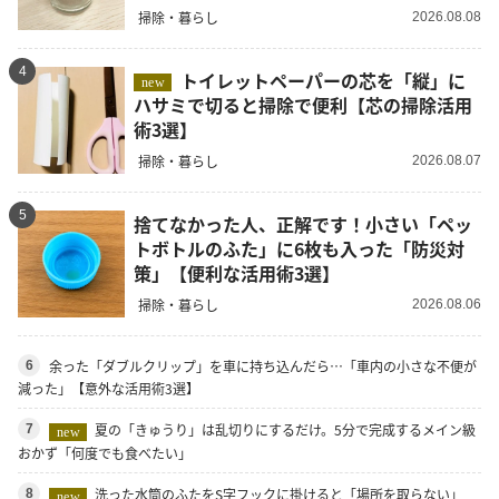
掃除・暮らし
2026.08.08
4
トイレットペーパーの芯を「縦」に
new
ハサミで切ると掃除で便利【芯の掃除活用
術3選】
掃除・暮らし
2026.08.07
5
捨てなかった人、正解です！小さい「ペッ
トボトルのふた」に6枚も入った「防災対
策」【便利な活用術3選】
掃除・暮らし
2026.08.06
余った「ダブルクリップ」を車に持ち込んだら…「車内の小さな不便が
6
減った」【意外な活用術3選】
夏の「きゅうり」は乱切りにするだけ。5分で完成するメイン級
7
new
おかず「何度でも食べたい」
洗った水筒のふたをS字フックに掛けると「場所を取らない」
8
new