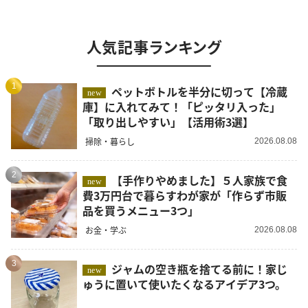
人気記事ランキング
1
ペットボトルを半分に切って【冷蔵
new
庫】に入れてみて！「ピッタリ入った」
「取り出しやすい」【活用術3選】
掃除・暮らし
2026.08.08
2
【手作りやめました】５人家族で食
new
費3万円台で暮らすわが家が「作らず市販
品を買うメニュー3つ」
お金・学ぶ
2026.08.08
3
ジャムの空き瓶を捨てる前に！家じ
new
ゅうに置いて使いたくなるアイデア3つ。