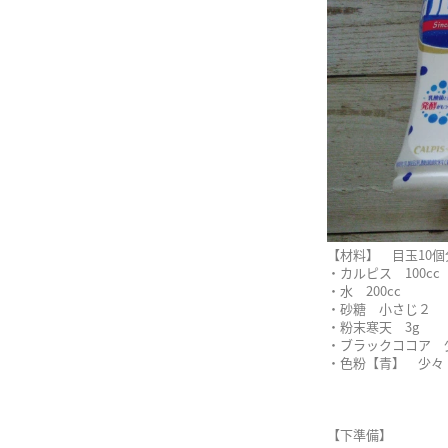
【材料】 目玉10個
・カルピス 100cc
・水 200cc
・砂糖 小さじ２
・粉末寒天 3g
・ブラックココア 
・色粉【青】 少々
【下準備】