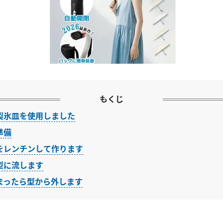
もくじ
製氷皿を使用しました
準備
をレンチンして作ります
型に流します
まったら型から外します