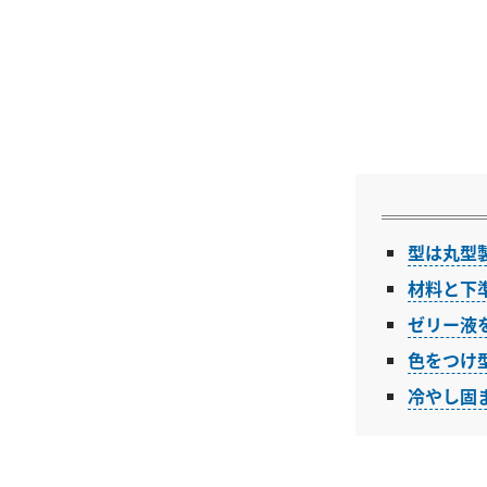
型は丸型
材料と下
ゼリー液
色をつけ
冷やし固