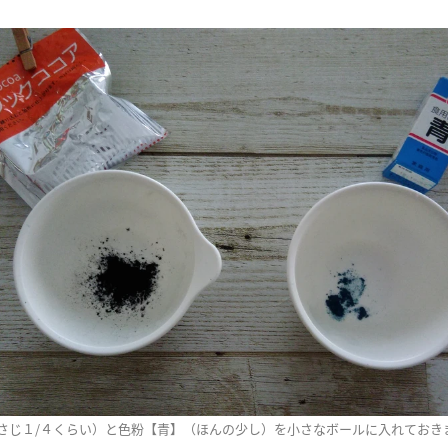
さじ１/４くらい）と色粉【青】（ほんの少し）を小さなボールに入れておき