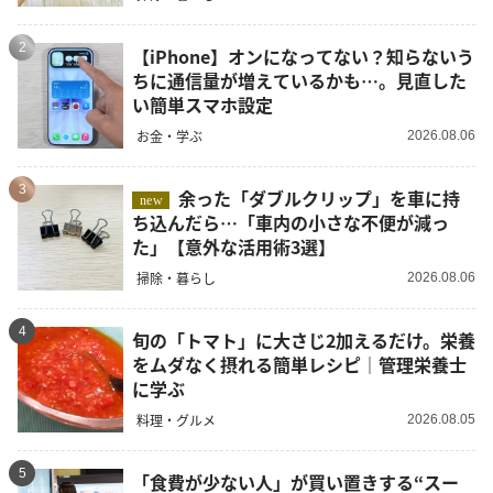
2
【iPhone】オンになってない？知らないう
ちに通信量が増えているかも…。見直した
い簡単スマホ設定
お金・学ぶ
2026.08.06
3
余った「ダブルクリップ」を車に持
new
ち込んだら…「車内の小さな不便が減っ
た」【意外な活用術3選】
掃除・暮らし
2026.08.06
4
旬の「トマト」に大さじ2加えるだけ。栄養
をムダなく摂れる簡単レシピ｜管理栄養士
に学ぶ
料理・グルメ
2026.08.05
5
「食費が少ない人」が買い置きする“スー