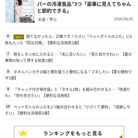
パーの冷凍食品”3つ「豪華に見えてちゃん
と節約できる」
お金・学ぶ
2026.08.05
捨てなかった人、正解です！小さい「ペットボトルのふた」に6
6
new
枚も入った「防災対策」【便利な活用術3選】
桃をレモン水に入れると…「夫に言いたい」「見た目がきれい」【夏の
7
果物の知って得する知恵3選】
タオルハンカチの縦と横を縫うと便利になる！マネしたい【夏の便利ワ
8
ザ3選】
「チャック付き保存袋」と「タオル2枚」を組み合わせると…「快適だ
9
わ」「持ち歩きたい」【便利な活用術】
ペットボトルのふたを2つ組み合わせると「小さくて便利」「収納しや
10
すい」【便利な活用術3選】
ランキングをもっと見る