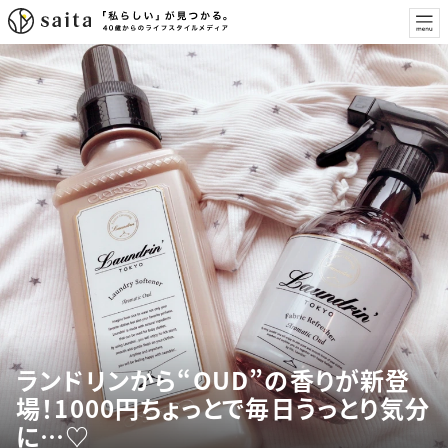
ランドリンから“OUD”の香りが新登
場！1000円ちょっとで毎日うっとり気分
に…♡