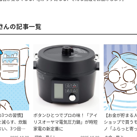
部さんの記事一覧
の3つの習慣】
ボタンひとつでプロの味！「アイ
【お金が貯まる人
を減らす、炊飯
リスオーヤマ電気圧力鍋」が時短
ショップで買う
ない、3つ目
家電の新定番に
ノ「ふらっと寄
調べる」