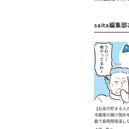
saita編集
【お金が貯まる人
冷蔵庫の開け閉め
器で長時間保温し
は…？