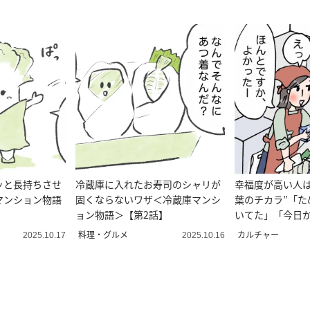
ッと長持ちさせ
冷蔵庫に入れたお寿司のシャリが
幸福度が高い人は
マンション物語
固くならないワザ＜冷蔵庫マンシ
葉のチカラ”「た
ョン物語＞【第2話】
いてた」「今日か
コマ漫画＞
料理・グルメ
カルチャー
2025.10.17
2025.10.16