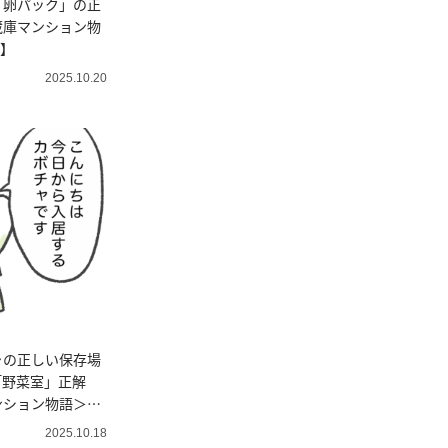
「卵パック」の正
蔵庫マンション物
話】
2025.10.20
ャの正しい保存場
「野菜室」正解
ンション物語＞
2025.10.18