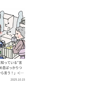
知っている“言
め息ばっかりつ
ら言う！」＜4
2025.10.15