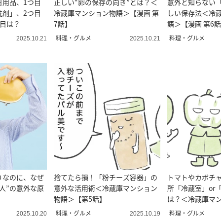
日用品、1つ目
正しい“卵の保存の向き”とは？＜
意外と知らない
洗剤」、2つ目
冷蔵庫マンション物語＞【漫画 第
しい保存法＜冷
つ目は？
7話】
語＞【漫画 第6
料理・グルメ
料理・グルメ
2025.10.21
2025.10.21
りなのに、なぜ
捨てたら損！「粉チーズ容器」の
トマトやカボチ
人”の意外な原
意外な活用術＜冷蔵庫マンション
所「冷蔵室」or
物語＞【第5話】
は？＜冷蔵庫マ
【第4話】
料理・グルメ
料理・グルメ
2025.10.20
2025.10.19