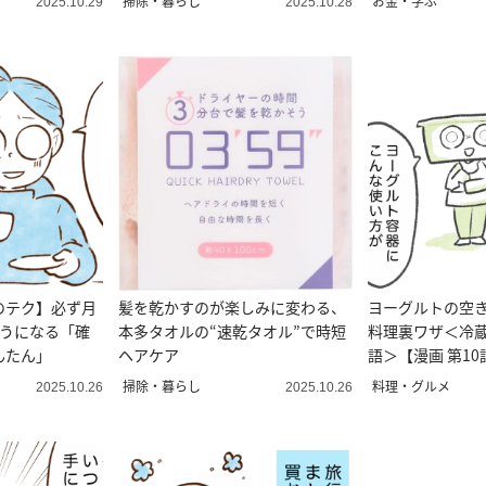
掃除・暮らし
お金・学ぶ
2025.10.29
2025.10.28
のテク】必ず月
髪を乾かすのが楽しみに変わる、
ヨーグルトの空
ようになる「確
本多タオルの“速乾タオル”で時短
料理裏ワザ＜冷
んたん」
ヘアケア
語＞【漫画 第10
掃除・暮らし
料理・グルメ
2025.10.26
2025.10.26