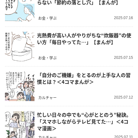
らない「節約の落とし穴」【まんが】
お金・学ぶ
2025.07.16
光熱費が高い人がやりがちな“炊飯器”の使
い方「毎日やってた…」【まんが】
お金・学ぶ
2025.07.15
「自分のご機嫌」をとるのが上手な人の習
慣とは？＜4コマまんが＞
カルチャー
2025.07.12
忙しい日々の中でも“心がととのう”秘訣。
「スマホしながらテレビ見てた…」＜4コ
マ漫画＞
カルチャー
2025.07.11