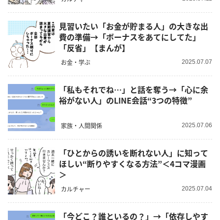
見習いたい「お金が貯まる人」の大きな出
費の準備→「ボーナスをあてにしてた」
「反省」【まんが】
お金・学ぶ
2025.07.07
「私もそれでね…」と話を奪う→「心に余
裕がない人」のLINE会話“3つの特徴”
家族・人間関係
2025.07.06
「ひとからの誘いを断れない人」に知って
ほしい“断りやすくなる方法”＜4コマ漫画
＞
カルチャー
2025.07.04
「今どこ？誰といるの？」→「依存しやす