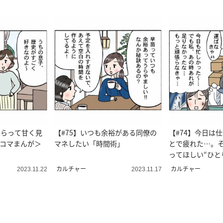
からって甘く見
【#75】いつも余裕がある同僚の
【#74】今日は
4コマまんが＞
マネしたい「時間術」
とで疲れた…。
ってほしい“ひと
カルチャー
カルチャー
2023.11.22
2023.11.17