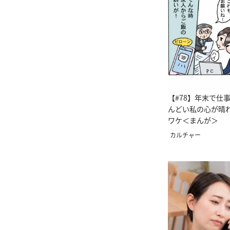
【#78】年末で仕
んどい私の心が晴
ワケ＜まんが＞
カルチャー