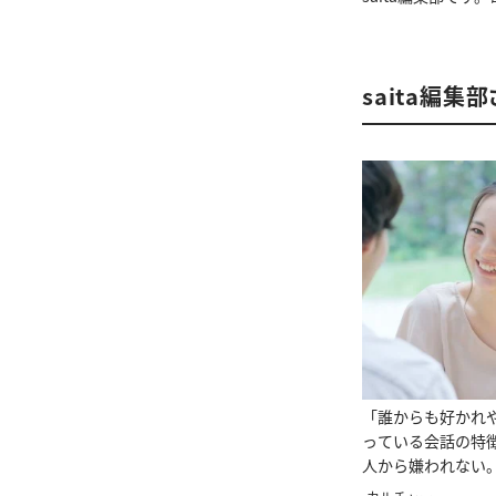
saita編集
「誰からも好かれ
っている会話の特
人から嫌われない