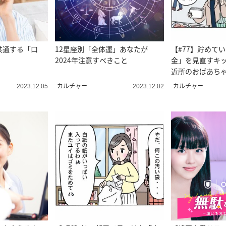
共通する「口
12星座別「全体運」あなたが
【#77】貯めて
2024年注意すべきこと
金」を見直すキ
近所のおばあちゃ
マ漫画＞
カルチャー
カルチャー
2023.12.05
2023.12.02