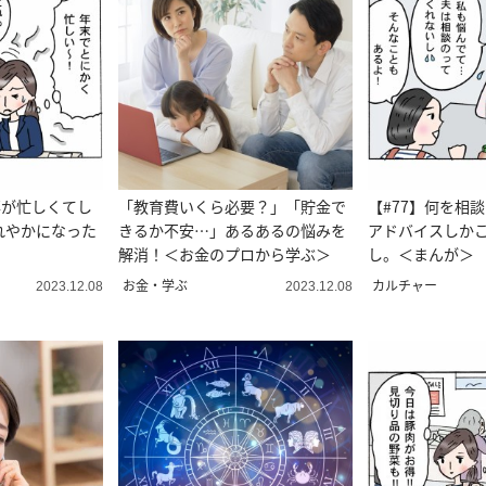
事が忙しくてし
「教育費いくら必要？」「貯金で
【#77】何を相
れやかになった
きるか不安…」あるあるの悩みを
アドバイスしか
解消！＜お金のプロから学ぶ＞
し。＜まんが＞
お金・学ぶ
カルチャー
2023.12.08
2023.12.08