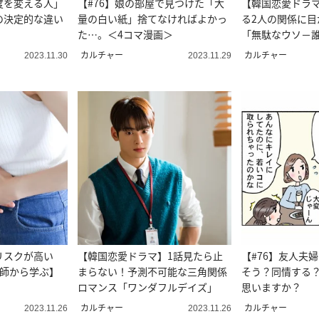
度を変える人」
【#76】娘の部屋で見つけた「大
【韓国恋愛ドラ
の決定的な違い
量の白い紙」捨てなければよかっ
る2人の関係に目
た…。＜4コマ漫画＞
「無駄なウソ－
密－」
カルチャー
カルチャー
2023.11.30
2023.11.29
リスクが高い
【韓国恋愛ドラマ】1話見たら止
【#76】友人夫
医師から学ぶ】
まらない！予測不可能な三角関係
そう？同情する
ロマンス「ワンダフルデイズ」
思いますか？
カルチャー
カルチャー
2023.11.26
2023.11.26