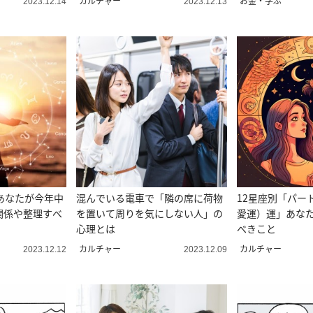
カルチャー
お金・学ぶ
2023.12.14
2023.12.13
あなたが今年中
混んでいる電車で「隣の席に荷物
12星座別「パー
関係や整理すべ
を置いて周りを気にしない人」の
愛運）運」あなた
心理とは
べきこと
カルチャー
カルチャー
2023.12.12
2023.12.09