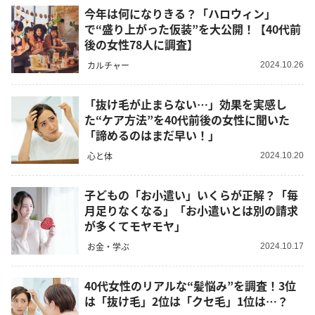
今年は何になりきる？「ハロウィン」
で“盛り上がった仮装”を大公開！【40代前
後の女性78人に調査】
カルチャー
2024.10.26
「抜け毛が止まらない…」効果を実感し
た“ケア方法”を40代前後の女性に聞いた
「諦めるのはまだ早い！」
心と体
2024.10.20
子どもの「お小遣い」いくらが正解？「毎
月足りなくなる」「お小遣いとは別の請求
が多くてモヤモヤ」
お金・学ぶ
2024.10.17
40代女性のリアルな“髪悩み”を調査！3位
は「抜け毛」2位は「クセ毛」1位は…？