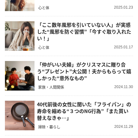
心と体
2025.01.23
「ここ数年風邪を引いていない人」が実感
した“風邪を防ぐ習慣”「今すぐ取り入れた
い！」
心と体
2025.01.17
「仲がいい夫婦」がクリスマスに贈り合
う“プレゼント”大公開！夫からもらって嬉
しかった“意外なもの”
家族・人間関係
2024.11.30
40代前後の女性に聞いた「フライパン」の
寿命を縮める“３つのNG行為”「また買い
替えなきゃ…」
掃除・暮らし
2024.11.29