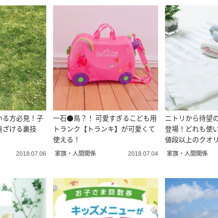
いる方必見！子
一石●鳥？！ 可愛すぎるこども用
ニトリから待望
遠ざける裏技
トランク【トランキ】が可愛くて
登場！どれも使
使える！
値段以上のクオ
家族・人間関係
家族・人間関係
2018.07.06
2018.07.04