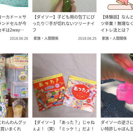
ヨーカドー×サ
【ダイソー】子ども用の包丁にぴ
【体験談】なんと
ランドセルが今
ったり♡手が切れないツリーナイ
ツ卒業！無理な
ギは2wayに
フ
イトレ法とは？
家族・人間関係
家族・人間関係
2018.06.26
2018.06.25
にわんわんグッ
【ダイソー】「あった？」じゃね
ダイソーの逆さ
で買いまくれ
ぇよ！（笑）「ミッケ！」だよ！
い特許しゃぼん玉