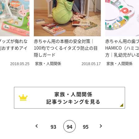
グッズが侮れな
赤ちゃん用の本棚の安全対策｜
赤ちゃん用の歯
別おすすめアイ
100均でつくるイタズラ防止の目
HAMICO（ハ
隠しガード
方｜乳幼児がい
ントにも最適♪
家族・人間関係
家族・人間関係
2018.05.25
2018.05.17
家族・人間関係
記事ランキングを見る
93
94
95