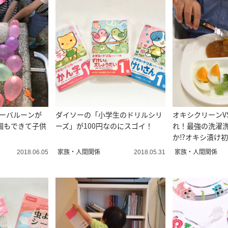
ターバルーンが
ダイソーの「小学生のドリルシリ
オキシクリーンV
個もできて子供
ーズ」が100円なのにスゴイ！
れ！最強の洗濯
か⁉︎オキシ漬け
みた
家族・人間関係
家族・人間関係
2018.06.05
2018.05.31