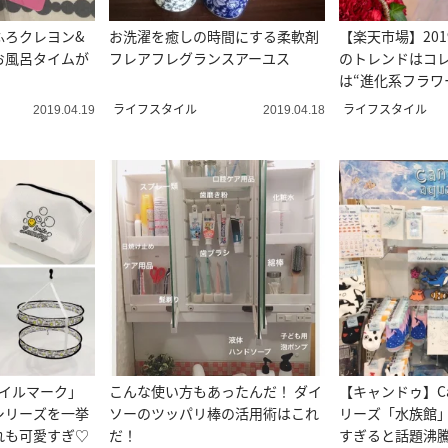
ふろクレヨン&
お洗濯を癒しの時間にする柔軟剤
【楽天市場】20
お風呂タイムが
フレアフレグランスアーユス
のトレンドはコ
は“進化系フラワ
ライフスタイル
ライフスタイル
2019.04.19
2019.04.18
マイルマーク」
こんな使い方もあったんだ！ ダイ
【キャンドゥ】Ca
シリーズを一挙
ソーのツッパリ棒の活用術はこれ
リーズ「水族館
れも可愛すぎ♡
だ！
すぎると話題沸