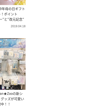
19年母の日ギフト
レ！ポイント
ー”と“改元記念”
2019.04.18
n★Zooの新シ
」グッズが可愛い
騰中！！