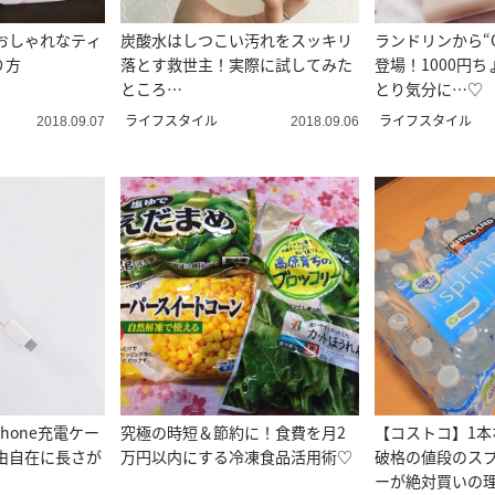
おしゃれなティ
炭酸水はしつこい汚れをスッキリ
ランドリンから“
り方
落とす救世主！実際に試してみた
登場！1000円
ところ…
とり気分に…♡
ライフスタイル
ライフスタイル
2018.09.07
2018.09.06
Phone充電ケー
究極の時短＆節約に！食費を月2
【コストコ】1本な
由自在に長さが
万円以内にする冷凍食品活用術♡
破格の値段のス
ーが絶対買いの