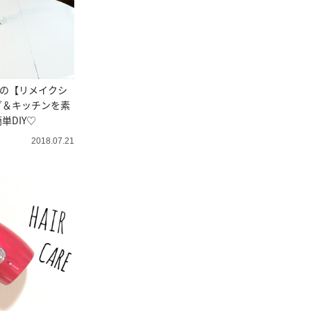
ゥの【リメイクシ
グ＆キッチンを素
単DIY♡
2018.07.21