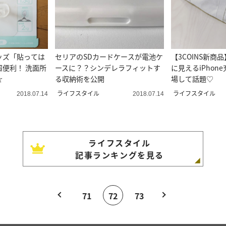
ッズ「貼っては
セリアのSDカードケースが電池ケ
【3COINS新商
便利！ 洗面所
ースに？？シンデレラフィットす
に見えるiPhon
☆
る収納術を公開
場して話題♡
ライフスタイル
ライフスタイル
2018.07.14
2018.07.14
ライフスタイル
記事ランキングを見る
71
72
73