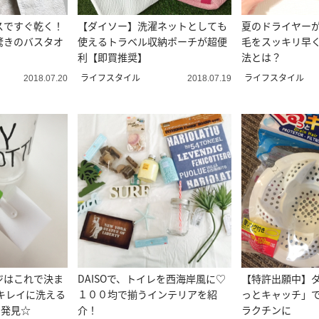
スですぐ乾く！
【ダイソー】洗濯ネットとしても
夏のドライヤーが
驚きのバスタオ
使えるトラベル収納ポーチが超便
毛をスッキリ早
利【即買推奨】
法とは？
ライフスタイル
ライフスタイル
2018.07.20
2018.07.19
ジはこれで決ま
DAISOで、トイレを西海岸風に♡
【特許出願中】
キレイに洗える
１００均で揃うインテリアを紹
っとキャッチ」
で発見☆
介！
ラクチンに