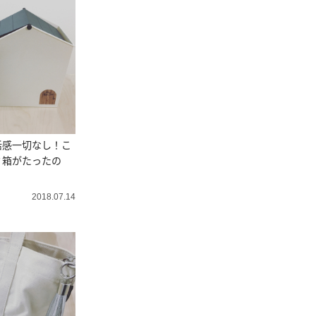
活感一切なし！こ
ミ箱がたったの
2018.07.14