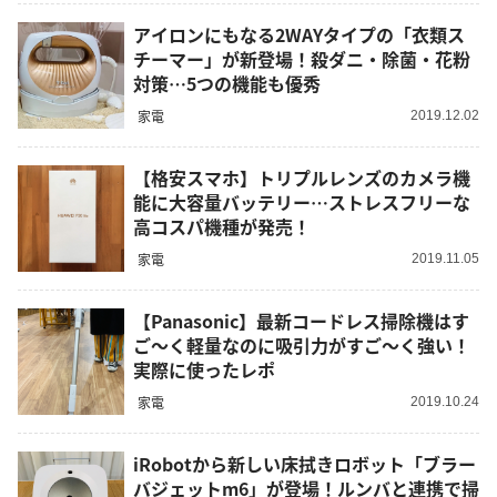
アイロンにもなる2WAYタイプの「衣類ス
チーマー」が新登場！殺ダニ・除菌・花粉
対策…5つの機能も優秀
家電
2019.12.02
【格安スマホ】トリプルレンズのカメラ機
能に大容量バッテリー…ストレスフリーな
高コスパ機種が発売！
家電
2019.11.05
【Panasonic】最新コードレス掃除機はす
ご～く軽量なのに吸引力がすご～く強い！
実際に使ったレポ
家電
2019.10.24
iRobotから新しい床拭きロボット「ブラー
バジェットm6」が登場！ルンバと連携で掃