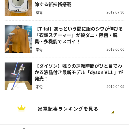
除する新技術搭載
家電
2019.07.30
【T-fal】あっという間に服のシワが伸びる
「衣類スチーマー」が殺ダニ・除菌・脱
臭…多機能でスゴイ！
家電
2019.06.06
【ダイソン】残りの運転時間がひと目でわ
かる液晶付き最新モデル「dyson V11 」が
発売！
家電
2019.04.05
家電
記事ランキングを見る