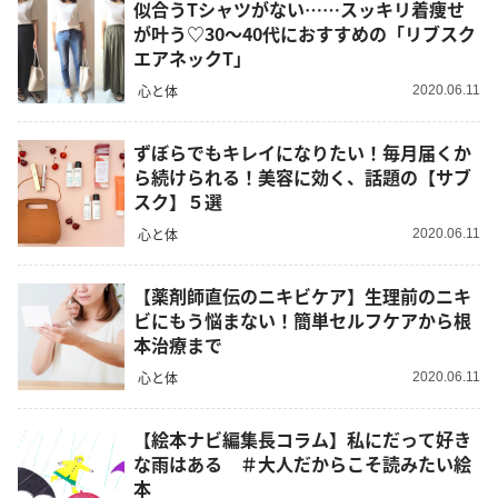
似合うTシャツがない……スッキリ着痩せ
が叶う♡30〜40代におすすめの「リブスク
エアネックT」
心と体
2020.06.11
ずぼらでもキレイになりたい！毎月届くか
ら続けられる！美容に効く、話題の【サブ
スク】５選
心と体
2020.06.11
【薬剤師直伝のニキビケア】生理前のニキ
ビにもう悩まない！簡単セルフケアから根
本治療まで
心と体
2020.06.11
【絵本ナビ編集長コラム】私にだって好き
な雨はある ＃大人だからこそ読みたい絵
本