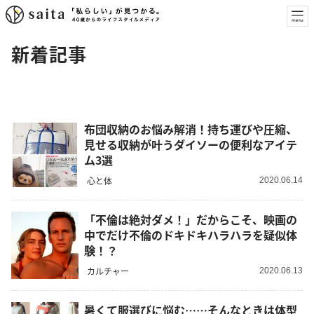
新着記事
布団収納のお悩み解消！持ち運びや圧縮、
見せる収納が叶うダイソーの便利なアイテ
ム3選
心と体
2020.06.14
「不倫は絶対ダメ！」だからこそ、映画の
中でだけ不倫のドキドキハラハラを疑似体
験！？
カルチャー
2020.06.13
暑くて服選びに悩む……そんなときは体型