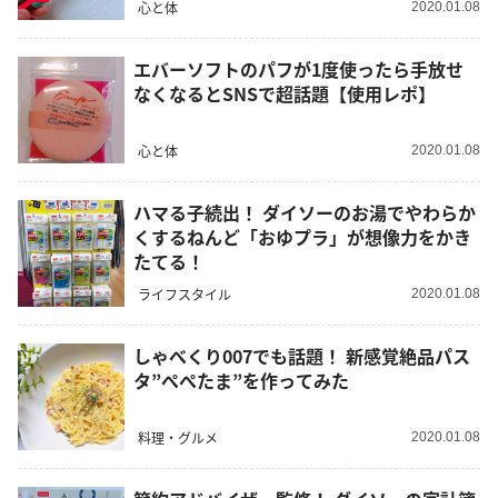
心と体
2020.01.08
エバーソフトのパフが1度使ったら手放せ
なくなるとSNSで超話題【使用レポ】
心と体
2020.01.08
ハマる子続出！ ダイソーのお湯でやわらか
くするねんど「おゆプラ」が想像力をかき
たてる！
ライフスタイル
2020.01.08
しゃべくり007でも話題！ 新感覚絶品パス
タ”ぺぺたま”を作ってみた
料理・グルメ
2020.01.08