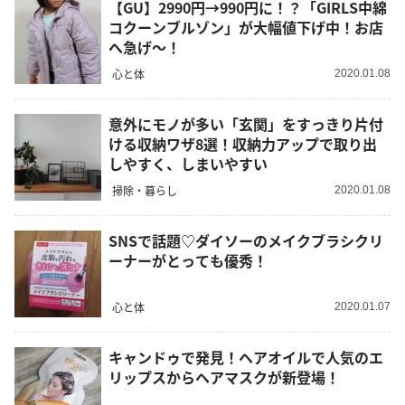
【GU】2990円→990円に！？「GIRLS中綿
コクーンブルゾン」が大幅値下げ中！お店
へ急げ～！
心と体
2020.01.08
意外にモノが多い「玄関」をすっきり片付
ける収納ワザ8選！収納力アップで取り出
しやすく、しまいやすい
掃除・暮らし
2020.01.08
SNSで話題♡ダイソーのメイクブラシクリ
ーナーがとっても優秀！
心と体
2020.01.07
キャンドゥで発見！ヘアオイルで人気のエ
リップスからヘアマスクが新登場！