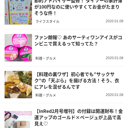
節約アドバイザー監修！ ダイソーの家計簿
が100円なのに使いやすくてお金がたまり
そうな件！
ライフスタイル
2020.01.08
ファン朗報♡ あのサーティワンアイスがコ
ンビニで買えるって知ってた？
料理・グルメ
2020.01.08
【料理の裏ワザ】初心者でも”サックサ
ク”の「天ぷら」を揚げる方法！そう、衣
にアレを混ぜるんです
料理・グルメ
2020.01.08
【InRed2月号増刊】の付録は開運財布！金
運アップのゴールド×ベージュが上品で高
見え♡