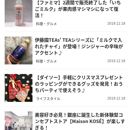
【ファミマ】2週間で販売終了した「いち
ごミルク」が果肉感マシマシになって復
活！
料理・グルメ
2019.12.18
伊藤園TEAs' TEAシリーズに「ミルクで入
れたチャイ」が登場！ジンジャーの辛味が
アクセント♪
料理・グルメ
2019.12.18
【ダイソー】手軽にクリスマスプレゼント
のラッピングができるグッズを発見！おう
ちパーティで使えそう♪
ライフスタイル
2019.12.18
美容好き必見！銀座に誕生した新体験型コ
ンセプトストア【Maison KOSÉ】が楽しす
ぎる！