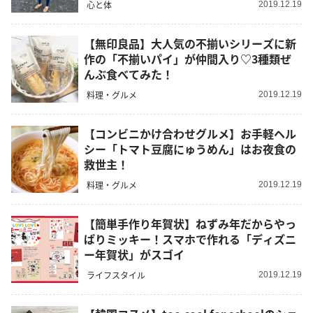
心と体
2019.12.19
【無印良品】大人気の不揃いシリーズに新
作の「不揃いパイ」が仲間入り♡3種類ぜ
んぶ食べてみた！
料理・グルメ
2019.12.19
【コンビニかけ合わせグルメ】お手軽ヘル
シー「トマト豆腐にゅうめん」はお夜食の
救世主！
料理・グルメ
2019.12.19
【簡単手作り年賀状】ねずみ年だからやっ
ぱりミッキー！スマホで作れる「ディズニ
ー年賀状」がスゴイ
ライフスタイル
2019.12.19