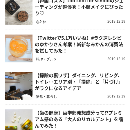
【韓国コスメ】too cool for schoolのシェ
ーディングが超優秀！小顔メイクにぴった
り♡
心と体
2019.12.19
【Twitterで5.1万いいね】#ラク速レシピ
のゆかりさん考案！斬新なみかんの消費法
を試してみた！
料理・グルメ
2019.12.19
【掃除の裏ワザ】ダイニング、リビング、
トイレ…エリア別・「掃除」と「片づけ」
がラクになるアイデア
掃除・暮らし
2019.12.19
【歯の健康】歯学部発想成分って⁉プレミ
アム感のある「大人のリカルデント」を噛
んでみた！