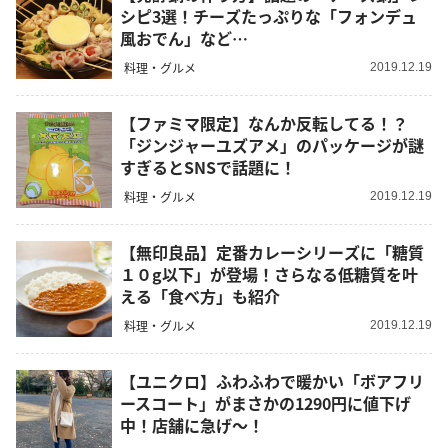
シピ3選！チーズたっぷりな「フォンデュ
風おでん」など…
料理・グルメ
2019.12.19
【ファミマ限定】なんか反転してる！？
「ジンジャーユズアメ」のパッケージが謎
すぎるとSNSで話題に！
料理・グルメ
2019.12.19
【無印良品】定番カレーシリーズに「糖質
１０g以下」が登場！さらなる低糖質を叶
える「食べ方」も紹介
料理・グルメ
2019.12.19
【ユニクロ】ふわふわで暖かい「ボアフリ
ースコート」がまさかの1290円に値下げ
中！店舗に急げ～！