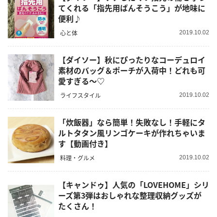
てくれる「指先用ばんそうこう」が地味に
便利♪
心と体
2019.10.02
【ダイソー】秋にぴったりなコーデュロイ
素材のバッグ＆ポーチが入荷中！どれも可
愛すぎる～♡
ライフスタイル
2019.10.02
「炊飯器」なら簡単！失敗なし！手軽にタ
ルトタタン風リンゴケーキが作れちゃいま
す【動画付き】
料理・グルメ
2019.10.02
【キャンドゥ】人気の「LOVEHOME」シリ
ーズ第3弾はおしゃれな整理収納グッズが
たくさん！