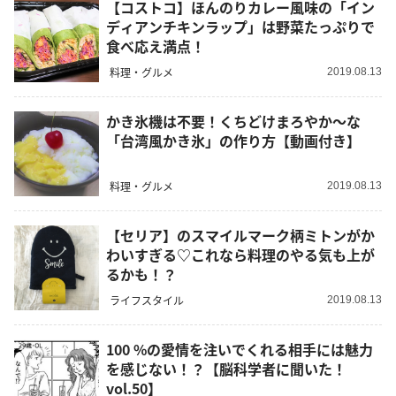
【コストコ】ほんのりカレー風味の「イン
ディアンチキンラップ」は野菜たっぷりで
食べ応え満点！
料理・グルメ
2019.08.13
かき氷機は不要！くちどけまろやか～な
「台湾風かき氷」の作り方【動画付き】
料理・グルメ
2019.08.13
【セリア】のスマイルマーク柄ミトンがか
わいすぎる♡これなら料理のやる気も上が
るかも！？
ライフスタイル
2019.08.13
100 %の愛情を注いでくれる相手には魅力
を感じない！？【脳科学者に聞いた！
vol.50】