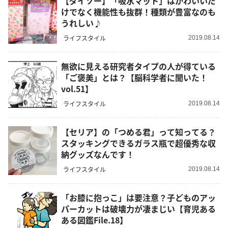
【ダイソー】「吸水マット」はかわいいだ
けでなく機能性も抜群！種類が豊富なのも
うれしい♪
ライフスタイル
2019.08.14
無欲に見える研究者タイプの人が得ている
「ご褒美」とは？【脳科学者に聞いた！
vol.51】
ライフスタイル
2019.08.14
【セリア】の「つめる君」って知ってる？
スタッキングできるガラス瓶で超優秀な収
納グッズなんです！
ライフスタイル
2019.08.14
「お膝に抱っこ」は要注意？子どものアッ
パーカットは破壊力が凄まじい【育児ある
ある図鑑File.18】