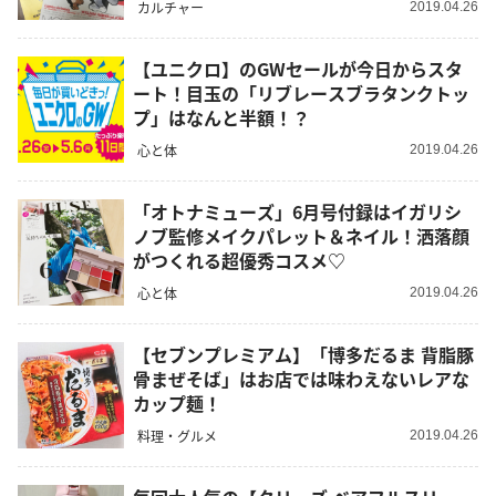
カルチャー
2019.04.26
【ユニクロ】のGWセールが今日からスタ
ート！目玉の「リブレースブラタンクトッ
プ」はなんと半額！？
心と体
2019.04.26
「オトナミューズ」6月号付録はイガリシ
ノブ監修メイクパレット＆ネイル！洒落顔
がつくれる超優秀コスメ♡
心と体
2019.04.26
【セブンプレミアム】「博多だるま 背脂豚
骨まぜそば」はお店では味わえないレアな
カップ麺！
料理・グルメ
2019.04.26