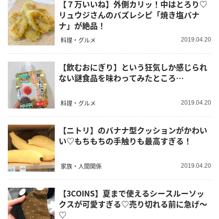
【７万いいね】外側カリッ！中はとろり♡
リュウジさんのバズレシピ「焼き塩バナ
ナ」が絶品！
料理・グルメ
2019.04.20
【飲むおにぎり】という狂気しか感じられ
ない謎食品を味わってみたところ…
料理・グルメ
2019.04.20
【ニトリ】のバナナ型クッションがかわい
い♡もちもちの手触りも最高すぎる！
家族・人間関係
2019.04.20
【3COINS】夏まで使えるシースルーソッ
クスが可愛すぎる♡売り切れる前に急げ〜
♡