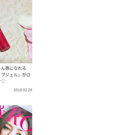
るん唇になれる
ップジェル」がロ
ケ♡
2019.02.26