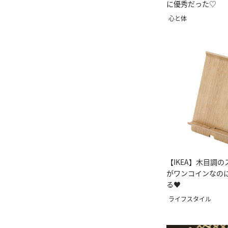
に優秀だった♡
心と体
【IKEA】木目調
がワンコインなの
る♥
ライフスタイル