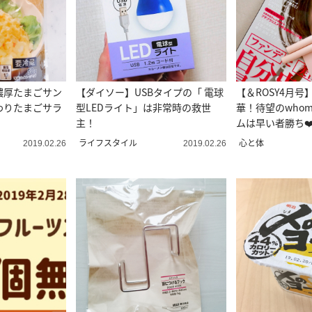
濃厚たまごサン
【ダイソー】USBタイプの「 電球
【＆ROSY4月
わりたまごサラ
型LEDライト」は非常時の救世
華！待望のwho
主！
ムは早い者勝ち❤
ライフスタイル
心と体
2019.02.26
2019.02.26