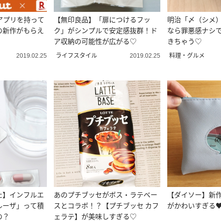
のアプリを持って
【無印良品】「扉につけるフッ
明治「〆（シメ
の新作がもらえ
ク」がシンプルで安定感抜群！ド
なら罪悪感ナシ
ア収納の可能性が広がる♡
きちゃう♡
ライフスタイル
料理・グルメ
2019.02.25
2019.02.25
た】インフルエ
あのプチブッセがボス・ラテベー
【ダイソー】新
ルーザ」って積
スとコラボ！？【プチブッセ カフ
がかわいすぎる
の？
ェラテ】が美味しすぎる♡