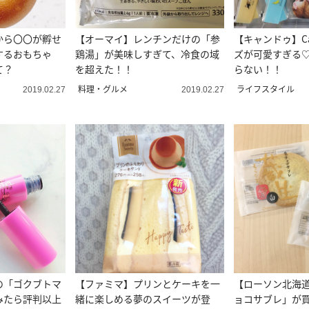
から〇〇が孵せ
【オーマイ】レンチンだけの「参
【キャンドゥ】Ca
するおもちゃ
鶏湯」が美味しすぎて、冷食の域
ズが可愛すぎる
て？
を超えた！！
らない！！
料理・グルメ
ライフスタイル
2019.02.27
2019.02.27
の「ゴクブトマ
【ファミマ】プリンとケーキを一
【ローソン北海
みたら評判以上
緒に楽しめる夢のスイーツが登
ョコサブレ」が