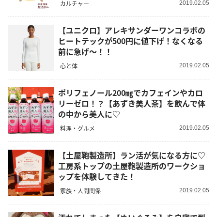
カルチャー
2019.02.05
【ユニクロ】アレキサンダーワンコラボの
ヒートテックが500円に値下げ！なくなる
前に急げ～！！
心と体
2019.02.05
ポリフェノール200㎎でカフェインやカロ
リーゼロ！？【あずき美人茶】を飲んで体
の中から美人に♡
料理・グルメ
2019.02.05
【土屋鞄製造所】ラン活が気になる方に♡
工房系トップの土屋鞄製造所のワークショ
ップを体験してきた！
家族・人間関係
2019.02.05