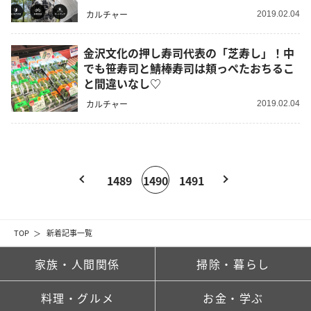
カルチャー
2019.02.04
金沢文化の押し寿司代表の「芝寿し」！中
でも笹寿司と鯖棒寿司は頬っぺたおちるこ
と間違いなし♡
カルチャー
2019.02.04
1489
1490
1491
TOP
新着記事一覧
家族・人間関係
掃除・暮らし
料理・グルメ
お金・学ぶ