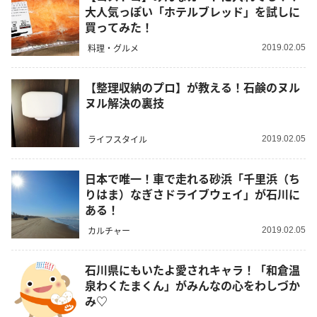
大人気っぽい「ホテルブレッド」を試しに
買ってみた！
料理・グルメ
2019.02.05
【整理収納のプロ】が教える！石鹸のヌル
ヌル解決の裏技
ライフスタイル
2019.02.05
日本で唯一！車で走れる砂浜「千里浜（ち
りはま）なぎさドライブウェイ」が石川に
ある！
カルチャー
2019.02.05
石川県にもいたよ愛されキャラ！「和倉温
泉わくたまくん」がみんなの心をわしづか
み♡