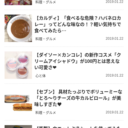
料理・グルメ
2019.01.22
【カルディ】「食べるな危険？ハバネロカ
レー」ってどんな味なの！？軽い気持ちで
食べてみたら…
料理・グルメ
2019.01.22
【ダイソー×カンコレ】の新作コスメ「ク
リームアイシャドウ」が100円とは思えな
い可愛さ❤
心と体
2019.01.22
【セブン】 具材たっぷりでボリューミーな
「とろ～りチーズの牛カルビロール」が美
味しすぎた♥
料理・グルメ
2019.01.22