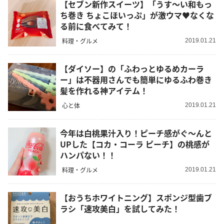
【セブン新作スイーツ】「うす〜い和もっ
ち巻き ちょこほいっぷ」が激ウマ♥なくな
る前に食べてみて！
料理・グルメ
2019.01.21
【ダイソー】の「ふわっとゆるめカーラ
ー」は不器用さんでも簡単にゆるふわ巻き
髪を作れる神アイテム！
心と体
2019.01.21
今年は白桃果汁入り！ピーチ感がぐ～んと
UPした【コカ・コーラ ピーチ】の桃感が
ハンパない！！
料理・グルメ
2019.01.21
【おうちホワイトニング】スポンジ型歯ブ
ラシ「速攻美白」を試してみた！