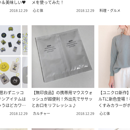
い＆美味しい♥
メを使ってみた！
心と体
料理・グルメ
2018.12.29
2018.12.29
】思わずニッコ
【無印良品】の携帯用マウスウォ
【ユニクロ新作
チンアイテムは
ッシュが超便利！外出先でササッ
ルTに新色登場！
ゃうほどカワイ
とお口をリフレッシュ♪
くすみカラーが
カルチャー
心と体
2018.12.29
2018.12.29