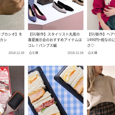
ープカシオ】を
【GU新作】スタイリスト丸尾の
【GU新作】ヘア
プカシ
春夏展示会のおすすめアイテムは
1490円+税な
コレ！パンプス編
さ♡
心と体
心と体
2018.12.28
2018.12.28