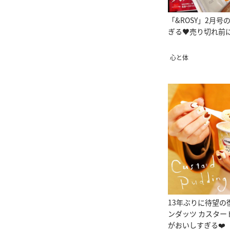
「&ROSY」2月
ぎる♥売り切れ前
心と体
13年ぶりに待望の
ンダッツ カスター
がおいしすぎる❤️