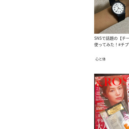
SNSで話題の【チ
使ってみた！#チ
心と体