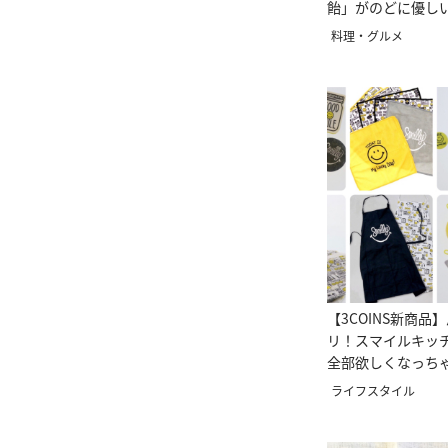
飴」がのどに優し
料理・グルメ
【3COINS新商品
リ！スマイルキッ
全部欲しくなっち
イ♡
ライフスタイル