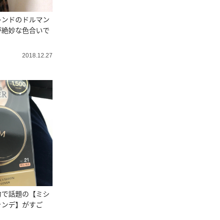
レンドのドルマン
が絶妙な色合いで
2018.12.27
力で話題の【ミシ
ァンデ】がすご