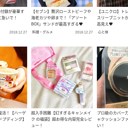
号の付録が豪華す
【セブン】贅沢ローストビーフや
【ユニクロ】ト
に急いで！
海老カツや卵まで！「アソート
スリーブニット
BOX」サンドが最高すぎる♥
高見え♥
料理・グルメ
心と体
2018.12.27
2018.12.27
復活！【ハーゲ
超入手困難【幻すぎるキャンメイ
プロ級のカバー
ドプディング】
ク の福袋】超お得な内容完全レビ
ャクッションフ
ュー！
い！