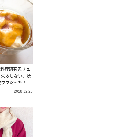
ね】料理研究家リュ
対失敗しない、焼
激ウマだった！
2018.12.28