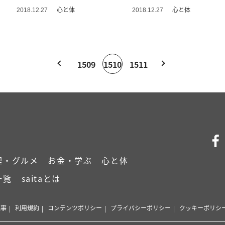
心と体
心と体
2018.12.27
2018.12.27
1509
1510
1511
理・グルメ
お金・学ぶ
心と体
一覧
saitaとは
記事
利用規約
コンテンツポリシー
プライバシーポリシー
クッキーポリシ