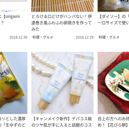
origami
とろける口どけがハンパない！伊
【ダイソー】の
る？
達巻き風ふわふわ卵焼きを作って
一口サイズで使
みた
料理・グルメ
料理・グルメ
2018.12.30
2018.12.29
ロリとした濃厚
【キャンメイク新作】デパコス級
目上の方へのお
の「生ゆずのど
のツヤ肌が手に入ると話題のコス
め！【花びら餅