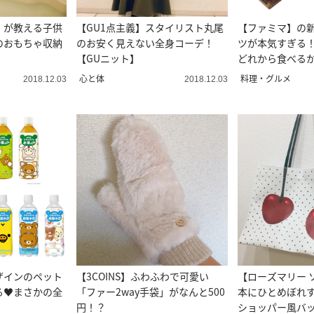
】が教える子供
【GU1点主義】スタイリスト丸尾
【ファミマ】の
のおもちゃ収納
のお安く見えない全身コーデ！
ツが本気すぎる！
【GUニット】
どれから食べるか
心と体
料理・グルメ
2018.12.03
2018.12.03
ザインのペット
【3COINS】ふわふわで可愛い
【ローズマリー 
る♥まさかの全
「ファー2way手袋」がなんと500
本にひとめぼれ
円！？
ショッパー風バ