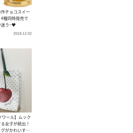
新作チョコスイー
4種同時発売で
迷う~♥
2018.12.02
ソワール】ムック
する女子が続出！
ッグがかわいすぎ