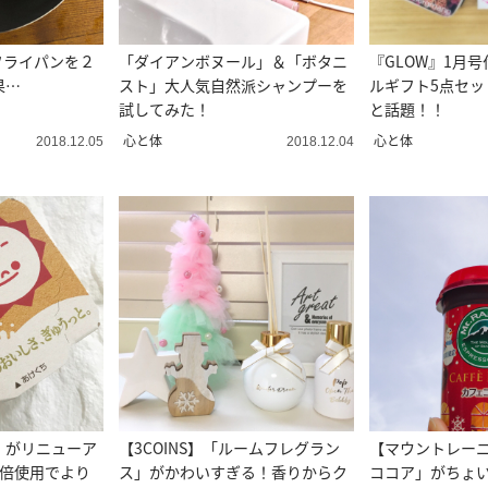
円フライパンを２
「ダイアンボヌール」＆「ボタニ
『GLOW』1月
果…
スト」大人気自然派シャンプーを
ルギフト5点セッ
試してみた！
と話題！！
心と体
心と体
2018.12.05
2018.12.04
】がリニューア
【3COINS】「ルームフレグラン
【マウントレー
2倍使用でより
ス」がかわいすぎる！香りからク
ココア」がちょ