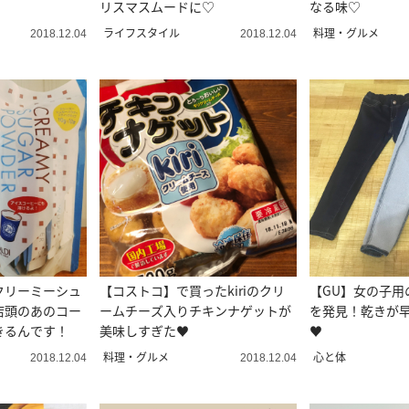
リスマスムードに♡
なる味♡
ライフスタイル
料理・グルメ
2018.12.04
2018.12.04
クリーミーシュ
【コストコ】で買ったkiriのクリ
【GU】女の子用
店頭のあのコー
ームチーズ入りチキンナゲットが
を発見！乾きが
きるんです！
美味しすぎた♥
♥
料理・グルメ
心と体
2018.12.04
2018.12.04