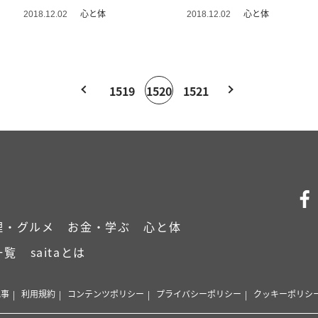
♥
心と体
心と体
2018.12.02
2018.12.02
1519
1520
1521
理・グルメ
お金・学ぶ
心と体
一覧
saitaとは
記事
利用規約
コンテンツポリシー
プライバシーポリシー
クッキーポリシ