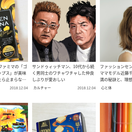
題】ファミマの「ゴ
サンドゥィッチマン、10代から続
ファッションセ
ップス」が美味
く男同士のワチャワチャした仲良
ママモデル近藤
たら止まらない
しぶりが愛おしい
満の秘訣と、理
カルチャー
心と体
2018.12.04
2018.12.04