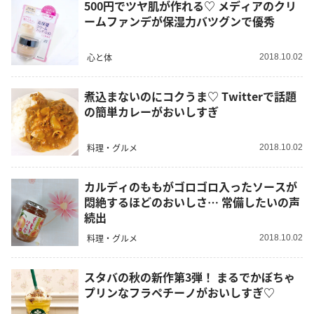
500円でツヤ肌が作れる♡ メディアのクリ
ームファンデが保湿力バツグンで優秀
心と体
2018.10.02
煮込まないのにコクうま♡ Twitterで話題
の簡単カレーがおいしすぎ
料理・グルメ
2018.10.02
カルディのももがゴロゴロ入ったソースが
悶絶するほどのおいしさ… 常備したいの声
続出
料理・グルメ
2018.10.02
スタバの秋の新作第3弾！ まるでかぼちゃ
プリンなフラペチーノがおいしすぎ♡