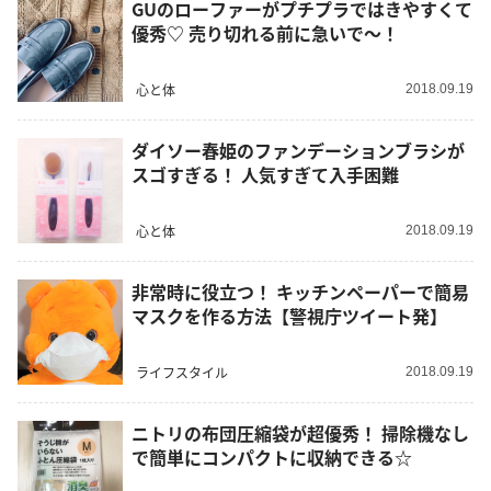
GUのローファーがプチプラではきやすくて
優秀♡ 売り切れる前に急いで〜！
心と体
2018.09.19
ダイソー春姫のファンデーションブラシが
スゴすぎる！ 人気すぎて入手困難
心と体
2018.09.19
非常時に役立つ！ キッチンペーパーで簡易
マスクを作る方法【警視庁ツイート発】
ライフスタイル
2018.09.19
ニトリの布団圧縮袋が超優秀！ 掃除機なし
で簡単にコンパクトに収納できる☆