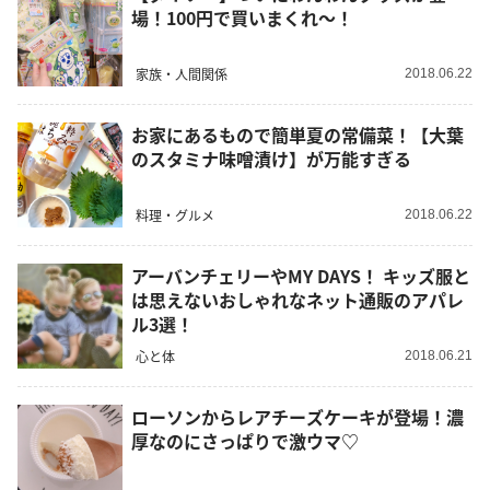
場！100円で買いまくれ～！
家族・人間関係
2018.06.22
お家にあるもので簡単夏の常備菜！【大葉
のスタミナ味噌漬け】が万能すぎる
料理・グルメ
2018.06.22
アーバンチェリーやMY DAYS！ キッズ服と
は思えないおしゃれなネット通販のアパレ
ル3選！
心と体
2018.06.21
ローソンからレアチーズケーキが登場！濃
厚なのにさっぱりで激ウマ♡