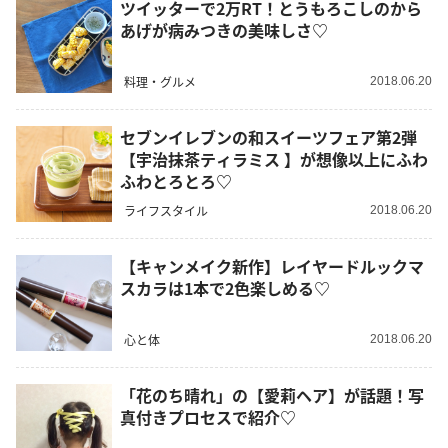
ツイッターで2万RT！とうもろこしのから
あげが病みつきの美味しさ♡
料理・グルメ
2018.06.20
セブンイレブンの和スイーツフェア第2弾
【宇治抹茶ティラミス 】が想像以上にふわ
ふわとろとろ♡
ライフスタイル
2018.06.20
【キャンメイク新作】レイヤードルックマ
スカラは1本で2色楽しめる♡
心と体
2018.06.20
「花のち晴れ」の【愛莉ヘア】が話題！写
真付きプロセスで紹介♡