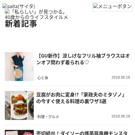
新着記事
【GU新作】涼しげなフリル袖ブラウスはオ
ンオフ問わず着られる♡
心と体
2018.06.18
豆腐がお肉に変身⁉︎「家政夫のミタゾノ」
の今すぐ使える料理の裏ワザ3選
料理・グルメ
2018.06.18
売切続出！ダイソーの携帯扇風機モンスタ