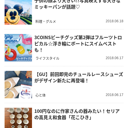
子供の顔より大きい!?写真映えする大きな
ミッキーパンが話題♡
料理・グルメ
2018.06.18
3COINSビーチグッズ第2弾はフルーツトロ
ピカル☆浮き輪にボートにスイムベスト
も！
ライフスタイル
2018.06.17
【GU】前回即完のチュールレースシューズ
がデザイン新たに再登場！
心と体
2018.06.17
100円なのに作家さんの器みたい！セリア
の高見え和食器「花こひき」