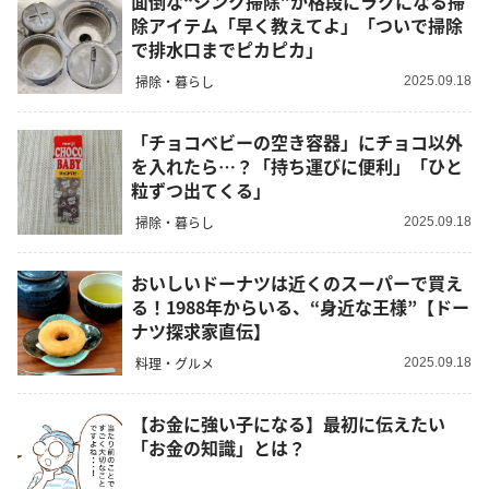
面倒な“シンク掃除”が格段にラクになる掃
除アイテム「早く教えてよ」「ついで掃除
で排水口までピカピカ」
掃除・暮らし
2025.09.18
「チョコベビーの空き容器」にチョコ以外
を入れたら…？「持ち運びに便利」「ひと
粒ずつ出てくる」
掃除・暮らし
2025.09.18
おいしいドーナツは近くのスーパーで買え
る！1988年からいる、“身近な王様”【ドー
ナツ探求家直伝】
料理・グルメ
2025.09.18
【お金に強い子になる】最初に伝えたい
「お金の知識」とは？