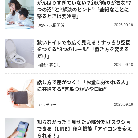
がんばりすぎていない？親が陥りがちな“7
つの沼”と“解決のヒント”「些細なことに
怒るときは要注意」
家族・人間関係
2025.09.18
狭いトイレでも広く見える！すっきり空間
をつくる“3つのルール”「置き方を変える
だけ」
掃除・暮らし
2025.09.18
話し方で差がつく！「お金に好かれる人」
に共通する“言葉づかいや口癖”
カルチャー
2025.09.18
知らなかった！見せたい部分だけスクショ
できる【LINE】便利機能「アイコンを変え
られる！」