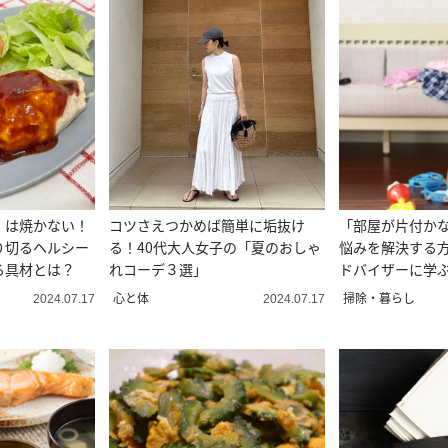
」は焼かない！
コツさえつかめば簡単に垢抜け
「部屋が片付か
り切るヘルシー
る！40代大人女子の「夏のおしゃ
悩みを解決する
る具材とは？
れコーデ３選」
ドバイザーに学
心と体
掃除・暮らし
2024.07.17
2024.07.17