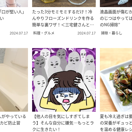
「口が堅い人」
たった3分モミモミするだけ！冷
液晶画面が傷む
い
んやりフローズンドリンクを作る
のじつはやっては
簡単な裏ワザ！＜三宅健さんとや
のNG掃除”
す子さんが挑戦＞
料理・グルメ
掃除・暮らし
2024.07.17
2024.07.17
人がやっている
【他人の目を気にしすぎてしま
夏も冷え過ぎは
分カビ防止習
う】そんな自分に嫌気…もっとラ
の栄養がギュっ
クに生きたい！
を温める健康レ