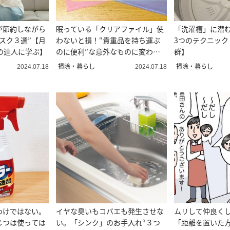
が節約しながら
眠っている「クリアファイル」使
「洗濯槽」に潜む
スク３選”【月
わないと損！“貴重品を持ち運ぶ
3つのテクニック
の達人に学ぶ】
のに便利”な意外なものに変わ
群】
る！
掃除・暮らし
掃除・暮らし
2024.07.18
2024.07.18
わけではない。
イヤな臭いもコバエも発生させな
ムリして仲良く
じつは使っては
い。「シンク」のお手入れ“３つ
「距離を置いた