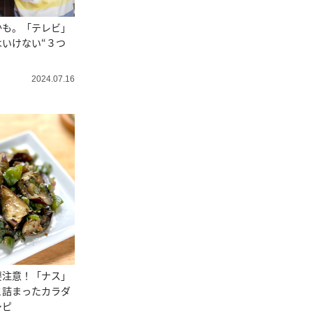
かも。「テレビ」
いけない“３つ
2024.07.16
要注意！「ナス」
と詰まったカラダ
シピ