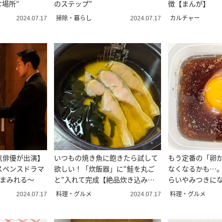
な場所”
のステップ”
徴【まんが】
掃除・暮らし
カルチャー
2024.07.17
2024.07.17
気俳優が出演】
いつもの焼き魚に飽きたら試して
もう定番の「卵
スペンスドラマ
欲しい！「炊飯器」に“鮭を丸ご
なくなるかも…
にまみれる～
と”入れて完成【絶品炊き込みご
らいやみつきに
飯】
料理・グルメ
料理・グルメ
2024.07.17
2024.07.17