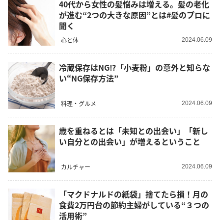
40代から女性の髪悩みは増える。髪の老化
が進む“2つの大きな原因”とは#髪のプロに
聞く
心と体
2024.06.09
冷蔵保存はNG⁉︎「小麦粉」の意外と知らな
い“NG保存方法”
料理・グルメ
2024.06.09
歳を重ねるとは「未知との出会い」「新し
い自分との出会い」が増えるということ
カルチャー
2024.06.09
「マクドナルドの紙袋」捨てたら損！月の
食費2万円台の節約主婦がしている“３つの
活用術”