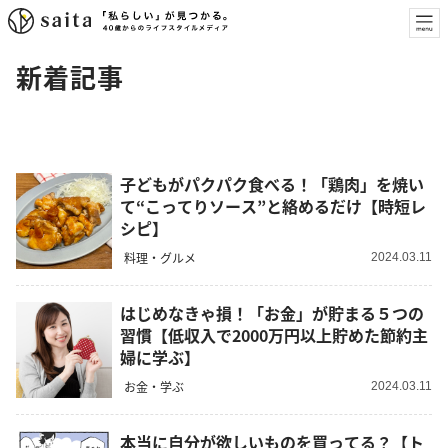
新着記事
子どもがパクパク食べる！「鶏肉」を焼い
て“こってりソース”と絡めるだけ【時短レ
シピ】
料理・グルメ
2024.03.11
はじめなきゃ損！「お金」が貯まる５つの
習慣【低収入で2000万円以上貯めた節約主
婦に学ぶ】
お金・学ぶ
2024.03.11
本当に自分が欲しいものを買ってる？【ト