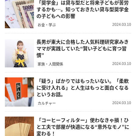
「奨学金」は貸与型だと将来子どもが苦労
するかも…。知っておきたい貸与型奨学金
の子どもへの影響
お金・学ぶ
2024.03.10
長男が東大に合格した人気料理研究家みき
ママが実践していた“賢い子どもに育つ習
慣”
家族・人間関係
2024.03.10
「疑う」ばかりではもったいない。「柔軟
に受け入れる」と人生はもっと面白くなる
というお話。
カルチャー
2024.03.10
「コーヒーフィルター」使わなきゃ損！ひ
と工夫で部屋が快適になる“意外なモノ”に
変わる！