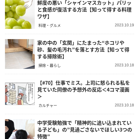
鮮度の悪い「シャインマスカット」パリッ
と食感が復活する方法【知って得する料理
ワザ】
料理・グルメ
2023.10.19
家の中の「玄関」にたまった“ホコリや
砂、髪の毛汚れ”を落とす方法【知って得
する掃除術】
掃除・暮らし
2023.10.18
【#70】仕事でミス。上司に怒られる私を
見ていた同僚の予想外の反応＜4コマ漫画
＞
カルチャー
2023.10.18
中学受験勉強で「精神的に追い込まれてい
る子ども」の”見過ごさないでほしい3つの
特徴”