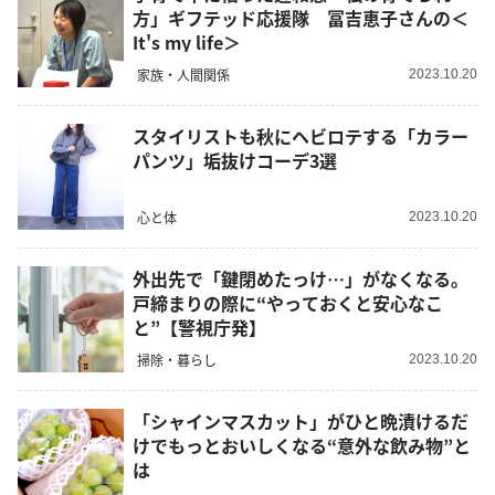
方」ギフテッド応援隊 冨吉恵子さんの＜
It's my life＞
家族・人間関係
2023.10.20
スタイリストも秋にヘビロテする「カラー
パンツ」垢抜けコーデ3選
心と体
2023.10.20
外出先で「鍵閉めたっけ…」がなくなる。
戸締まりの際に“やっておくと安心なこ
と”【警視庁発】
掃除・暮らし
2023.10.20
「シャインマスカット」がひと晩漬けるだ
けでもっとおいしくなる“意外な飲み物”と
は