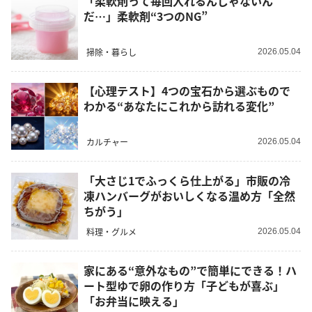
「柔軟剤って毎回入れるんじゃないん
だ…」柔軟剤“3つのNG”
掃除・暮らし
2026.05.04
【心理テスト】4つの宝石から選ぶもので
わかる“あなたにこれから訪れる変化”
カルチャー
2026.05.04
「大さじ1でふっくら仕上がる」市販の冷
凍ハンバーグがおいしくなる温め方「全然
ちがう」
料理・グルメ
2026.05.04
家にある“意外なもの”で簡単にできる！ハ
ート型ゆで卵の作り方「子どもが喜ぶ」
「お弁当に映える」