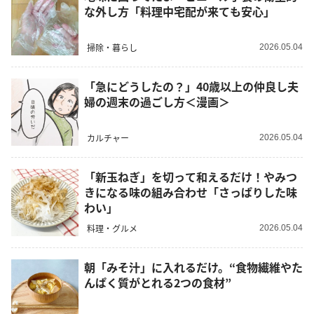
な外し方「料理中宅配が来ても安心」
掃除・暮らし
2026.05.04
「急にどうしたの？」40歳以上の仲良し夫
婦の週末の過ごし方＜漫画＞
カルチャー
2026.05.04
「新玉ねぎ」を切って和えるだけ！やみつ
きになる味の組み合わせ「さっぱりした味
わい」
料理・グルメ
2026.05.04
朝「みそ汁」に入れるだけ。“食物繊維やた
んぱく質がとれる2つの食材”