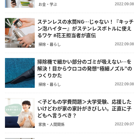
お金・学ぶ
2022.09.08
ステンレスの水筒NG…じゃない！『キッチ
ン泡ハイター』がステンレスボトルに使え
るワケ #花王担当者が直伝
掃除・暮らし
2022.09.08
掃除機で細かい部分のゴミが吸えない…を
解決！目からウロコの発想“極細ノズル”の
つくりかた
掃除・暮らし
2022.09.08
＜子どもの学費問題＞大学受験、応援した
いけどわが家の家計がきびしい。正直に子
どもへ言うべき？
家族・人間関係
2022.09.07