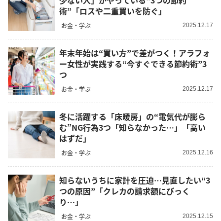
少ない人」がやっている“3つの節約
術”「ロスや二重買いを防ぐ」
お金・学ぶ
2025.12.17
年末年始は“買い方”で差がつく！アラフォ
ー女性が実践する“今すぐできる節約術”3
つ
お金・学ぶ
2025.12.17
冬に活躍する「床暖房」の“電気代が膨ら
む”NG行為3つ「知らなかった…」「高い
はずだ」
お金・学ぶ
2025.12.16
知らないうちに家計を圧迫…見直したい“3
つの原因”「クレカの請求額にびっく
り…」
お金・学ぶ
2025.12.15