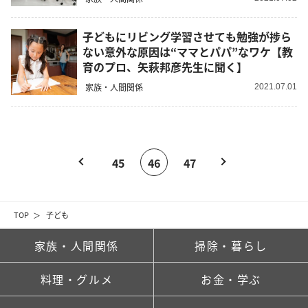
子どもにリビング学習させても勉強が捗ら
ない意外な原因は“ママとパパ”なワケ【教
育のプロ、矢萩邦彦先生に聞く】
家族・人間関係
2021.07.01
45
46
47
TOP
子ども
家族・人間関係
掃除・暮らし
料理・グルメ
お金・学ぶ