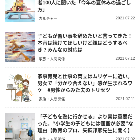
者100人に聞いた「今年の夏休みの過ごし
方」
カルチャー
2021.07.22
子どもが習い事を辞めたいと言ってきた！
本音は続けてほしいけど親はどうするべ
き？みんなの対応は
家族・人間関係
2021.07.12
家事育児と仕事の両立はムリゲーに近い。
男女で「分かり合えない」感が生まれるワ
ケ #男性からみた夫のトリセツ
家族・人間関係
2021.07.11
「子どもを塾に行かせる」より実は重要だ
った。“小学生の子どもには個室が必要”な
理由【教育のプロ、矢萩邦彦先生に聞く】
家族・人間関係
2021.07.02