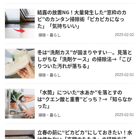
結露の放置NG！大量発生した“窓枠のカ
ビ”のカンタン掃除術「ピカピカになっ
た」「気持ちいい」
掃除・暮らし
2025.02.02
冬は“洗剤カス”が固まりやすい…。見落と
しがちな「洗剤ケース」の掃除法→「こび
りついた汚れが落ちる」
掃除・暮らし
2025.02.01
「水筒」についた“水あか”を落とすの
は“クエン酸と重曹”どっち？→「知らなか
った」
掃除・暮らし
2025.02.01
立春の前に“ピカピカ”にしておきたい！水