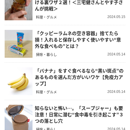
ける裏ワザ２選！＜三宅健さんとやす子さ
んが挑戦＞
料理・グルメ
2024.05.15
「クッピーラムネの空き容器」捨てたら
損！入れると保存しやすく使いやすい“意
外な食べもの”とは？
掃除・暮らし
2024.05.14
「バナナ」をすぐ食べるなら“黒い斑点”の
あるものを選んだ方がいいワケ【免疫力ア
ップ】
料理・グルメ
2024.05.14
知らないと怖い…。「スープジャー」も要
注意！日常に潜む“食中毒を引き起こす”３
つの落とし穴
掃除・暮らし
2024.05.14