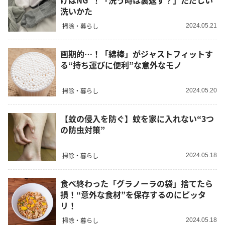
けはNG”！「洗う時は裏返す？」ただしい
洗いかた
掃除・暮らし
2024.05.21
画期的…！「綿棒」がジャストフィットす
る“持ち運びに便利”な意外なモノ
掃除・暮らし
2024.05.20
【蚊の侵入を防ぐ】蚊を家に入れない“3つ
の防虫対策”
掃除・暮らし
2024.05.18
食べ終わった「グラノーラの袋」捨てたら
損！“意外な食材”を保存するのにピッタ
リ！
掃除・暮らし
2024.05.18