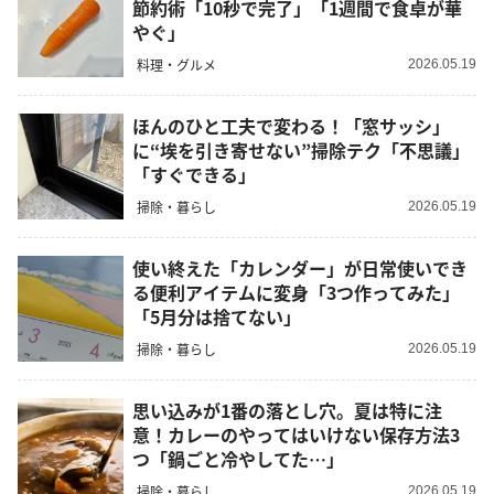
節約術「10秒で完了」「1週間で食卓が華
やぐ」
料理・グルメ
2026.05.19
ほんのひと工夫で変わる！「窓サッシ」
に“埃を引き寄せない”掃除テク「不思議」
「すぐできる」
掃除・暮らし
2026.05.19
使い終えた「カレンダー」が日常使いでき
る便利アイテムに変身「3つ作ってみた」
「5月分は捨てない」
掃除・暮らし
2026.05.19
思い込みが1番の落とし穴。夏は特に注
意！カレーのやってはいけない保存方法3
つ「鍋ごと冷やしてた…」
掃除・暮らし
2026.05.19