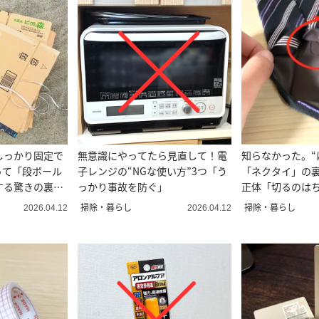
しっかり固定で
無意識にやってたら見直して！電
知らなかった。“
って「段ボール
子レンジの“NGな使い方”3つ「う
「ネクタイ」の
する驚きの裏ワ
っかり事故を防ぐ」
正体「切るのは
て！」
掃除・暮らし
掃除・暮らし
2026.04.12
2026.04.12