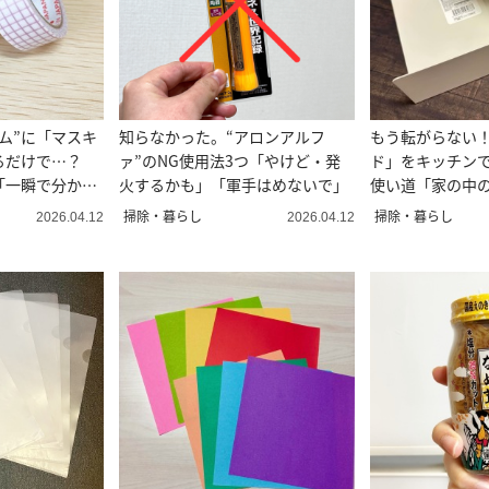
ム”に「マスキ
知らなかった。“アロンアルフ
もう転がらない
るだけで…？
ァ”のNG使用法3つ「やけど・発
ド」をキッチン
「一瞬で分か
火するかも」「軍手はめないで」
使い道「家の中
活用」
掃除・暮らし
掃除・暮らし
2026.04.12
2026.04.12