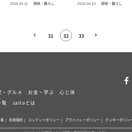
に」
掃除・暮らし
掃除・暮らし
2026.04.11
2026.04.10
31
32
33
理・グルメ
お金・学ぶ
心と体
一覧
saitaとは
記事
利用規約
コンテンツポリシー
プライバシーポリシー
クッキーポリシ