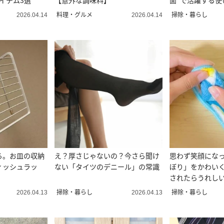
イテム3選”
【意外な調味料】
面”で活躍する使
置きがラク」
料理・グルメ
掃除・暮らし
2026.04.14
2026.04.14
る。お皿の収納
え？厚さじゃないの？今さら聞け
思わず笑顔にな
ィッシュラッ
ない「タイツのデニール」の常識
ぼり」をかわい
されたらうれし
きる」
掃除・暮らし
掃除・暮らし
2026.04.13
2026.04.13