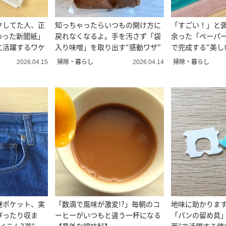
クしてた人、正
知っちゃったらいつもの開け方に
「すごい！」と
わった新聞紙」
戻れなくなるよ。手を汚さず「袋
余った「ペーパー
に活躍するワケ
入り味噌」を取り出す“感動ワザ”
で完成する“美し
簡単」
掃除・暮らし
掃除・暮らし
2026.04.15
2026.04.14
謎ポケット、実
「数滴で風味が激変!?」毎朝のコ
地味に助かりま
ぴったり収ま
ーヒーがいつもと違う一杯になる
「パンの留め具」