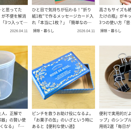
…と思ってた
ひと目で気持ちが伝わる！“折り
高さもサイズも
」が不便を解消
紙1枚”で作るメッセージカード入
たけの瓶」がキ
」「3つ入って実
れ「本当に1枚？」「簡単なのに
3つの使い方「思
可愛い」
的！」
掃除・暮らし
掃除・暮らし
2026.04.11
2026.04.11
た人、正解で
ピンチを救うお助け役になるよ。
便利で実用的だ
容器」の賢い使
「お菓子の缶」のいざという時に
ップ」のシンプ
なくなる」「ち
あると【便利な使い道】
用術2選「毎日が