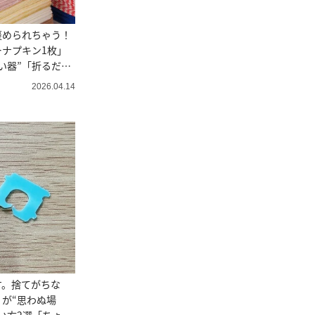
褒められちゃう！
ナプキン1枚」
い器”「折るだけ
2026.04.14
す。捨てがちな
が“思わぬ場