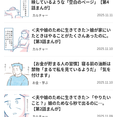
映しているような「空白のページ」【第4
話まんが】
カルチャー
2025.11.11
＜夫や娘のために生きてきた＞娘が家にい
たときはやることがたくさんあったのに。
【第3話まんが】
カルチャー
2025.11.10
【お金が貯まる人の習慣】寝る前の油断は
禁物「まるで私を見ているようだ」「気を
付けます」
お金・学ぶ
2025.11.10
＜夫や娘のために生きてきた＞「やりたい
こと？」娘のためなら秒で出るのに…。
【第2話まんが】
カルチャー
2025.11.09